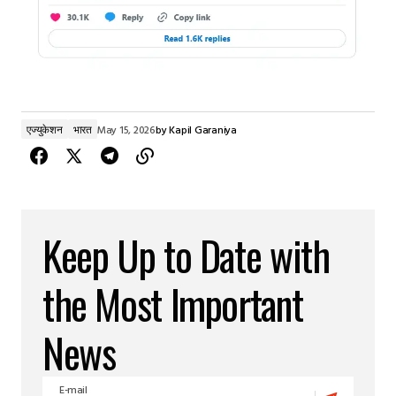
एज्युकेशन
भारत
May 15, 2026
by
Kapil Garaniya
Keep Up to Date with
the Most Important
News
E-mail