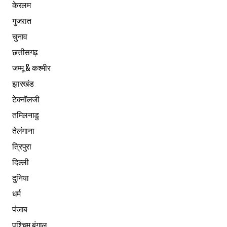
केरलम
गुजरात
चुनाव
छत्तीसगढ़
जम्मू & कश्मीर
झारखंड
टेक्नॉलजी
तमिलनाडु
तेलंगाना
त्रिपुरा
दिल्ली
दुनिया
धर्म
पंजाब
पश्चिम बंगाल