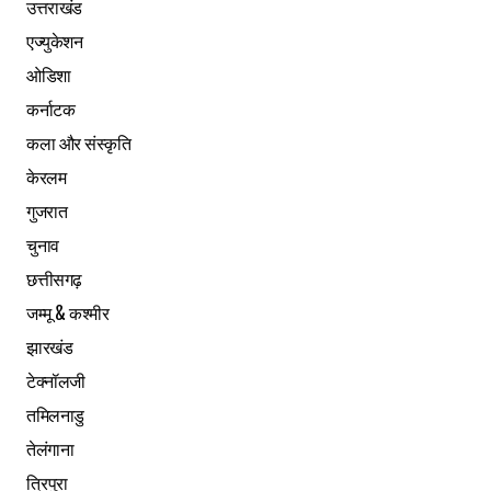
उत्तराखंड
एज्युकेशन
ओडिशा
कर्नाटक
कला और संस्कृति
केरलम
गुजरात
चुनाव
छत्तीसगढ़
जम्मू & कश्मीर
झारखंड
टेक्नॉलजी
तमिलनाडु
तेलंगाना
त्रिपुरा