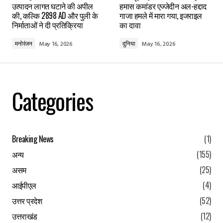
उत्पादन लागत घटाने की अपील
हमास कमांडर एज्जेदीन अल-हद्दाद
की, कल्कि 2898 AD और पुली के
गाजा हमले में मारा गया, इजराइल
निर्माताओं ने दी प्रतिक्रिया
का दावा
Comment
*
मनोरंजन
May 16, 2026
दुनिया
May 16, 2026
Your Name
*
Categories
Your E-mail
*
Breaking News
(1)
Save my name, email, and website in this browser for the
अन्य
(155)
next time I comment.
असम
(25)
Submit Comment
आईपीएल
(4)
उत्तर प्रदेश
(52)
उत्तराखंड
(12)