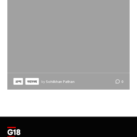
अन्य
स्वास्थ्य
by
Sohilkhan Pathan
0