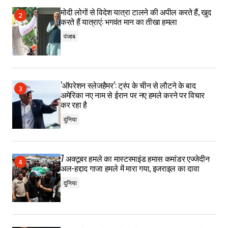
मोदी लोगों से विदेश यात्रा टालने की अपील करते हैं, खुद
करते हैं यात्राएं: भगवंत मान का तीखा हमला
पंजाब
‘ऑपरेशन स्लेजहैमर’: ट्रंप के चीन से लौटने के बाद
अमेरिका नए नाम से ईरान पर नए हमले करने पर विचार
कर रहा है
दुनिया
7 अक्टूबर हमले का मास्टरमाइंड हमास कमांडर एज्जेदीन
अल-हद्दाद गाजा हमले में मारा गया, इजराइल का दावा
दुनिया