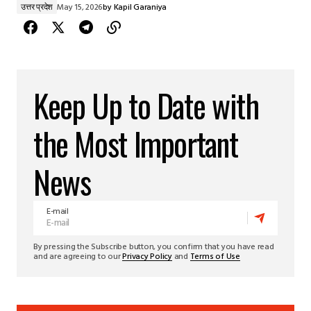
उत्तर प्रदेश
May 15, 2026
by
Kapil Garaniya
Keep Up to Date with
the Most Important
News
E-mail
By pressing the Subscribe button, you confirm that you have read
and are agreeing to our
Privacy Policy
and
Terms of Use