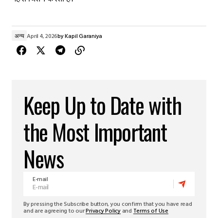
अन्य
April 4, 2026
by
Kapil Garaniya
Keep Up to Date with
the Most Important
News
E-mail
By pressing the Subscribe button, you confirm that you have read
and are agreeing to our
Privacy Policy
and
Terms of Use