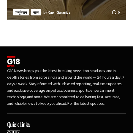
एज्युकेशन
भारत
by
Kapil Garaniya
0
G18 News brings you the latest breaking news, top headlines, and in-
depth stories from across India and around the world — 24 hours a day, 7
days a week. Stay informed with unbiased reporting, real-time updates,
and exclusive coverage on politics, business, sports, entertainment,
technology, and more. We are committed to delivering fast, accurate,
and reliable news to keep you ahead. For the latest updates,
Quick Links
व्यापार