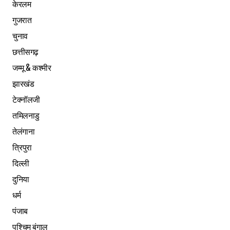
केरलम
गुजरात
चुनाव
छत्तीसगढ़
जम्मू & कश्मीर
झारखंड
टेक्नॉलजी
तमिलनाडु
तेलंगाना
त्रिपुरा
दिल्ली
दुनिया
धर्म
पंजाब
पश्चिम बंगाल